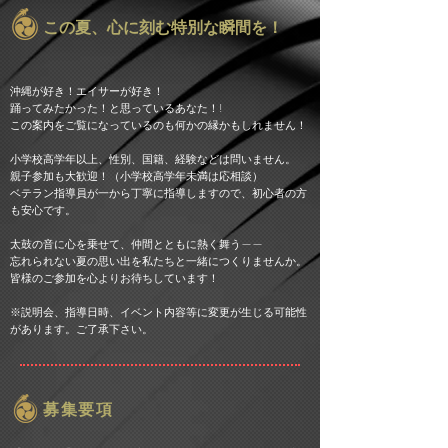
​この夏、心に刻む特別な瞬間を！
沖縄が好き！エイサーが好き！
踊ってみたかった！と思っているあなた！!
この案内をご覧になっているのも何かの縁かもしれません！
小学校高学年以上、性別、国籍、経験などは問いません。
親子参加も大歓迎！（小学校高学年未満は応相談）
ベテラン指導員が一から丁寧に指導しますので、初心者の方
も安心です。
太鼓の音に心を乗せて、仲間とともに熱く舞う——
忘れられない夏の思い出を私たちと一緒につくりませんか。
皆様のご参加を心よりお待ちしています！
※説明会、指導日時、イベント内容等に変更が生じる可能性
があります。ご了承下さい。
募集要項