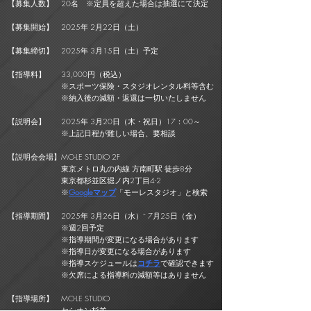
【募集人数】 20名 ※定員を超えた場合は抽選にて決定
【募集開始】 2025年 2月22日（土）
【募集締切】 2025年 3月15日（土）予定
【指導料】 33,000円（税込）
※スポーツ保険・スタジオレンタル料等含む
※納入後の減額・返還は一切いたしません
【説明会】 2025年 3月20日（木・祝日）17：00～
※上記日程が難しい場合、要相談
【説明会会場】MO-LE STUDIO 2F
東京メトロ丸の内線 方南町駅 徒歩8分
東京都杉並区堀ノ内2丁目4-2
※
Googleマップ
「モーレスタジオ」と検索
【指導期間】 2025年 3月26日（水）⁻ 7月25日（金）
※週2回予定
※指導期間が変更になる場合があります
※指導日が変更になる場合があります
※指導スケジュールは
コチラ
で確認できます
※欠席による指導料の減額等はありません
【指導場所】 MO-LE STUDIO
セシオン杉並